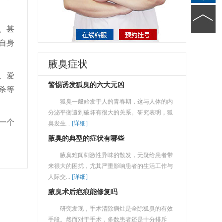
、甚
自身
腋臭症状
、爱
警惕诱发狐臭的六大元凶
杀等
狐臭一般始发于人的青春期，这与人体的内
分泌平衡遭到破坏有很大的关系。研究表明，狐
一个
臭发生...
[详细]
腋臭的典型的症状有哪些
腋臭难闻刺激性异味的散发，无疑给患者带
来很大的困扰，尤其严重影响患者的生活工作与
人际交...
[详细]
腋臭术后疤痕能修复吗
研究发现，手术清除病灶是全除狐臭的有效
手段。然而对于手术，多数患者还是十分排斥