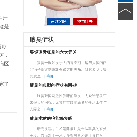
性汗
这是
腋臭症状
而形
警惕诱发狐臭的六大元凶
区，
狐臭一般始发于人的青春期，这与人体的内
病区
分泌平衡遭到破坏有很大的关系。研究表明，狐
臭发生...
[详细]
家了
腋臭的典型的症状有哪些
腋臭难闻刺激性异味的散发，无疑给患者带
来很大的困扰，尤其严重影响患者的生活工作与
人际交...
[详细]
腋臭术后疤痕能修复吗
研究发现，手术清除病灶是全除狐臭的有效
手段。然而对于手术，多数患者还是十分排斥