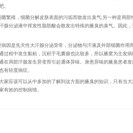
吧。
细菌繁殖，细菌分解皮肤表面的污垢而散发出臭气;另一种是局部
汗腺分泌液中挥发性脂肪酸会散发出特殊的腋臭的臭气。因此，
要病因是先天性大汗腺分泌异常，分泌物与汗液及外部细菌作用
通过程中发生黏粘，沉积于毛囊腺也比较多，所以腋窝为主发病
通在局部汗腺发生异变而引起通体异味。身患异味的腋臭患者发
也有轻度病症。
大家应该可以从中多加的了解到这方面的腋臭的知识，只有当大
家有效的控制病情。