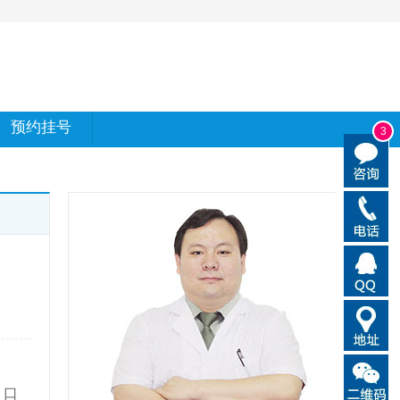
预约挂号
3
，口