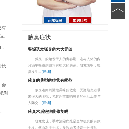
没有
位。
腋臭症状
断，
警惕诱发狐臭的六大元凶
狐臭一般始发于人的青春期，这与人体的内
间长
分泌平衡遭到破坏有很大的关系。研究表明，狐
臭发生...
[详细]
腋臭的典型的症状有哪些
、会
腋臭难闻刺激性异味的散发，无疑给患者带
绝对
来很大的困扰，尤其严重影响患者的生活工作与
人际交...
[详细]
耳
腋臭术后疤痕能修复吗
研究发现，手术清除病灶是全除狐臭的有效
手段。然而对于手术，多数患者还是十分排斥