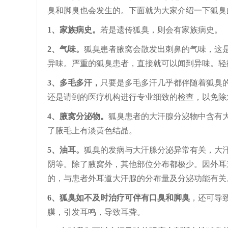
臭和脚臭也会发生的。下面就为大家介绍一下狐臭
1、家族病史。
若是遗传狐臭，则会有家族病史。
2、气味。
狐臭患者腋窝会散发出刺鼻的气味，这
异味。严重的狐臭患者，直接就可以闻到异味。轻
3、多毛多汗，
只要是多毛多汗几乎都伴随着狐臭
还是请到的医疗机构进行专业细致的检查，以免除
4、腋窝分泌物。
狐臭患者的大汗腺分泌物中含有
了腋毛上有淡黄色结晶。
5、油耳。
狐臭的发病与大汗腺分泌异常有关，大
阴等。除了腋窝外，其他部位分布都极少。因外耳
的，与患者外耳道大汗腺的分布量及分泌功能有关
6、狐臭如不及时治疗可伴有口臭和脚臭
，还可导
膜，引发耳鸣，导致耳聋。