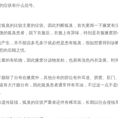
的症状有什么信号。
是狐臭的比较主要的症状。因此判断狐臭，首先要闻一下腋窝有
微的狐臭患者，脱下衣服后，衣服上有异味，特别是衣服腋窝部
的产生，并不能说多毛多汗就必然是患有狐臭，假如想要得到诊
您的后顾之忧。
大量的有机物，因此腋窝分泌物发粘，也易将浅色内衣染黄。时
汗腺除了分布在腋窝外，其他分布的部位有外耳道、脐窝、肛门
道有大汗腺分布，因此狐臭患者通常伴有耳油，不过这一点不是
。
致遗传延续，狐臭的症状严重者还伴有稀耳垢，长期以往会侵蚀