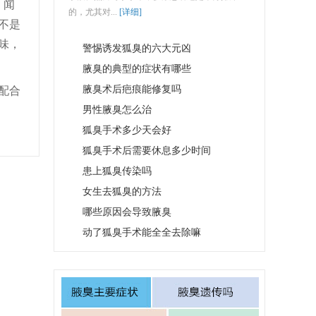
，闻
的，尤其对...
[详细]
不是
味，
警惕诱发狐臭的六大元凶
腋臭的典型的症状有哪些
腋臭术后疤痕能修复吗
配合
男性腋臭怎么治
狐臭手术多少天会好
狐臭手术后需要休息多少时间
患上狐臭传染吗
女生去狐臭的方法
哪些原因会导致腋臭
动了狐臭手术能全全去除嘛