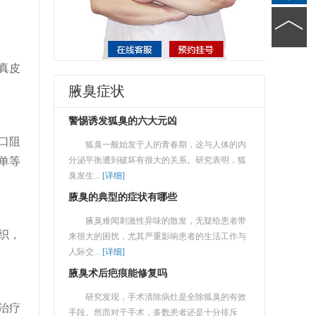
真皮
腋臭症状
警惕诱发狐臭的六大元凶
口阻
狐臭一般始发于人的青春期，这与人体的内
单等
分泌平衡遭到破坏有很大的关系。研究表明，狐
臭发生...
[详细]
腋臭的典型的症状有哪些
腋臭难闻刺激性异味的散发，无疑给患者带
织，
来很大的困扰，尤其严重影响患者的生活工作与
人际交...
[详细]
腋臭术后疤痕能修复吗
研究发现，手术清除病灶是全除狐臭的有效
治疗
手段。然而对于手术，多数患者还是十分排斥